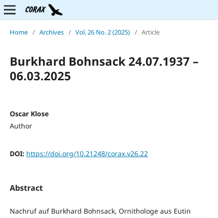
Home
/
Archives
/
Vol. 26 No. 2 (2025)
/
Article
Burkhard Bohnsack 24.07.1937 –
06.03.2025
Oscar Klose
Author
DOI:
https://doi.org/10.21248/corax.v26.22
Abstract
Nachruf auf Burkhard Bohnsack, Ornithologe aus Eutin