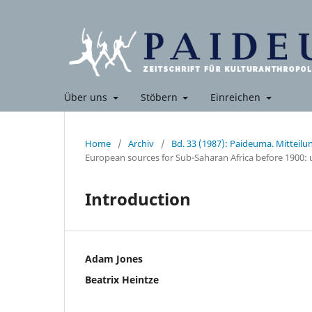
Über uns
Stöbern
Einreichen
Home
/
Archiv
/
Bd. 33 (1987): Paideuma. Mitteil
European sources for Sub-Saharan Africa before 1900: 
Introduction
Adam Jones
Beatrix Heintze