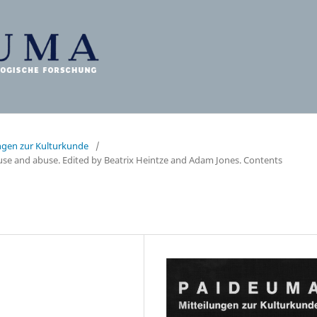
ungen zur Kulturkunde
/
use and abuse. Edited by Beatrix Heintze and Adam Jones. Contents