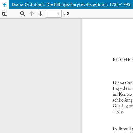
Diana Ordubadi: Die Billings-Sarycˇev-Expedition 1785–1795.