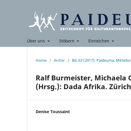
Über uns
Stöbern
Einreichen
Home
/
Archiv
/
Bd. 63 (2017): Paideuma. Mitteil
Ralf Burmeister, Michaela 
(Hrsg.): Dada Afrika. Züric
Denise Toussaint