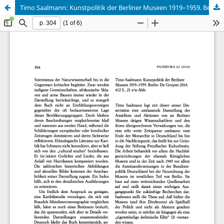
Timo Saalmann: Kunstpolitik der Berliner Museen 1919–1959. Berlin 2014