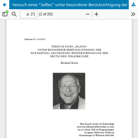
Versuch eines "Selfies" unter besonderer Berücksichtigung der nur partiell gelungenen Wiedervereinigung der deutschen Völkerkunde