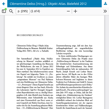
Clémentine Deliss (Hrsg.): Objekt Atlas. Bielefeld 2012