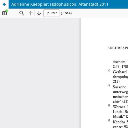
Adrienne Kaeppler: Holophusicon. Altenstadt 2011