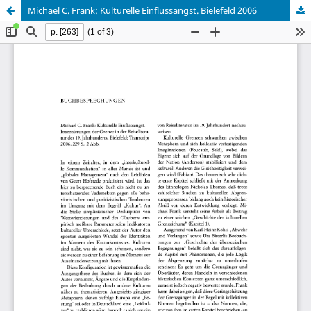
Michael C. Frank: Kulturelle Einflussangst. Bielefeld 2006