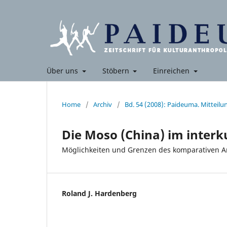
Über uns
Stöbern
Einreichen
Home
/
Archiv
/
Bd. 54 (2008): Paideuma. Mitteil
Die Moso (China) im interku
Möglichkeiten und Grenzen des komparativen An
Roland J. Hardenberg