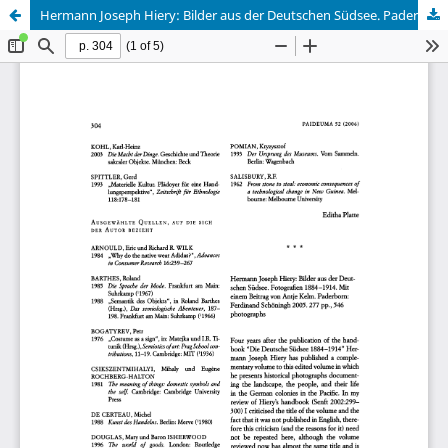
Hermann Joseph Hiery: Bilder aus der Deutschen Südsee. Paderborn 2005