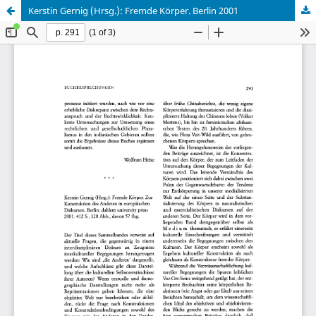
Kerstin Gernig (Hrsg.): Fremde Körper. Berlin 2001