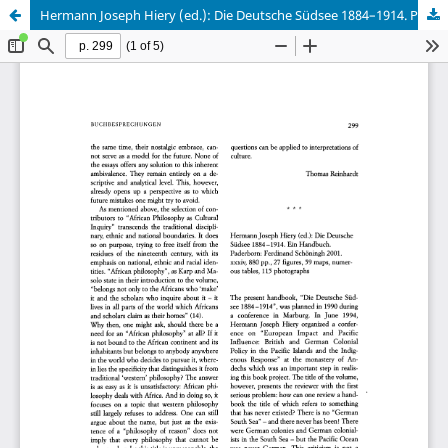
Hermann Joseph Hiery (ed.): Die Deutsche Südsee 1884–1914. Paderborn 2000