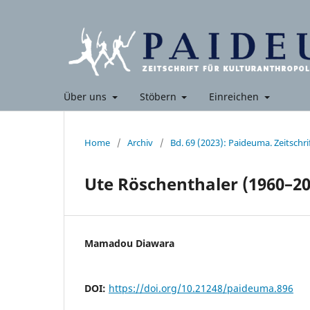
Über uns
Stöbern
Einreichen
Home
/
Archiv
/
Bd. 69 (2023): Paideuma. Zeitschr
Ute Röschenthaler (1960–20
Mamadou Diawara
DOI:
https://doi.org/10.21248/paideuma.896