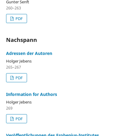
Gunter Senft
260–263
PDF
Nachspann
Adressen der Autoren
Holger Jebens
265–267
PDF
Information for Authors
Holger Jebens
269
PDF
Veröffentlichungen des Frobenius-Institutes