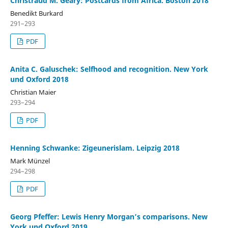
Christraud M. Geary: Postcards from Africa. Boston 2018
Benedikt Burkard
291–293
PDF
Anita C. Galuschek: Selfhood and recognition. New York
und Oxford 2018
Christian Maier
293–294
PDF
Henning Schwanke: Zigeunerislam. Leipzig 2018
Mark Münzel
294–298
PDF
Georg Pfeffer: Lewis Henry Morgan’s comparisons. New
York und Oxford 2019