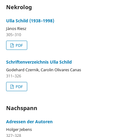
Nekrolog
Ulla Schild (1938–1998)
Jànos Riesz
305–310
PDF
Schriftenverzeichnis Ulla Schild
Godehard Czernik, Carolin Olivares Canas
311–326
PDF
Nachspann
Adressen der Autoren
Holger Jebens
327–328